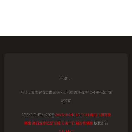
电话：-
地址：海南省海口市龙华区大同街道华海路10号椰化苑1栋
809室
COPYRIGHT © 2026
WWW.XIANGLB.COM
海口日用百货
销售
海口龙华绘登百货店
海口日用百货销售
版权所有
SITEMAP