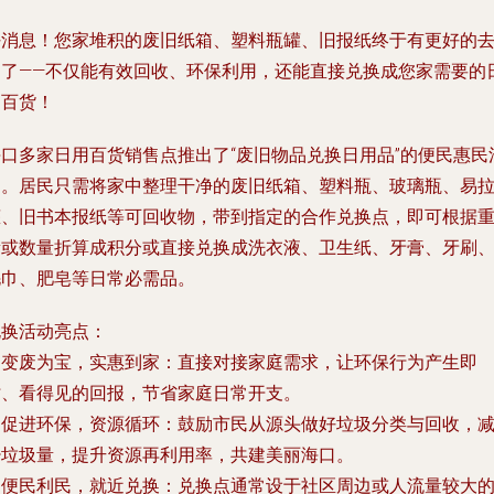
好消息！您家堆积的废旧纸箱、塑料瓶罐、旧报纸终于有更好的
处了——不仅能有效回收、环保利用，还能直接兑换成您家需要的
用百货！
海口多家日用百货销售点推出了“废旧物品兑换日用品”的便民惠民
动。居民只需将家中整理干净的废旧纸箱、塑料瓶、玻璃瓶、易
罐、旧书本报纸等可回收物，带到指定的合作兑换点，即可根据
量或数量折算成积分或直接兑换成洗衣液、卫生纸、牙膏、牙刷
毛巾、肥皂等日常必需品。
兑换活动亮点：
.
变废为宝，实惠到家
：直接对接家庭需求，让环保行为产生即
时、看得见的回报，节省家庭日常开支。
.
促进环保，资源循环
：鼓励市民从源头做好垃圾分类与回收，
少垃圾量，提升资源再利用率，共建美丽海口。
.
便民利民，就近兑换
：兑换点通常设于社区周边或人流量较大