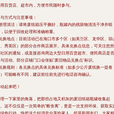
日用百货店、超市内，方便市民随时参与。
参与方式与注意事项：
整理清洁
：请将废纸箱压平捆好，瓶罐内的残留物清洗干净并晾
干，以便于回收处理和准确称重。
兑换地点
：目前活动已在海口市多个区（如美兰区、龙华区、琼
区、秀英区）的部分合作商店展开。具体兑换点信息，可关注您
在社区的通知，或直接咨询周边大型日用百货超市、便民商店是
参与活动。部分店铺门口会张贴“废旧物品兑换点”标识。
兑换规则
：各兑换点的具体兑换标准（如多少公斤废纸换一提卷
纸）可能略有不同，建议前往前先进行电话咨询确认。
行动起来吧！
清理一下家里的角落，把那些占地又积灰的废旧纸箱瓶罐收集起
来。这不仅仅是一次简单的“断舍离”，更是一次支持环保、获取实
的绿色行动。快把这个好消息分享给家人、邻居和朋友们，大家