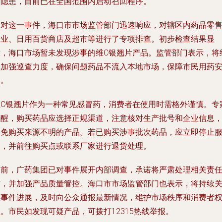
全隐患，目前已在全国范围内启动召回程序。
针对这一事件，海口市市场监管部门迅速响应，对辖区内药品零
企业、日用百货商店及超市等进行了专项排查。初步检查结果显
示，海口市场暂未发现涉事的维C银翘片产品。监管部门表示，将
续加强巡查力度，确保问题药品不流入本地市场，保障市民用药
全。
维C银翘片作为一种常见感冒药，消费者在使用时需格外谨慎。专
提醒，购买药品应选择正规渠道，注意核对生产批号和企业信息
避免购买来源不明的产品。若已购买涉事批次药品，应立即停止
用，并前往购买点或联系厂家进行退货处理。
目前，广药集团已对事件展开内部调查，承诺将严肃处理相关责
方，并加强产品质量管控。海口市市场监管部门也表示，将持续
注事件进展，及时向公众通报最新情况，维护市场秩序和消费者
。市民如发现可疑产品，可拨打12315热线举报。