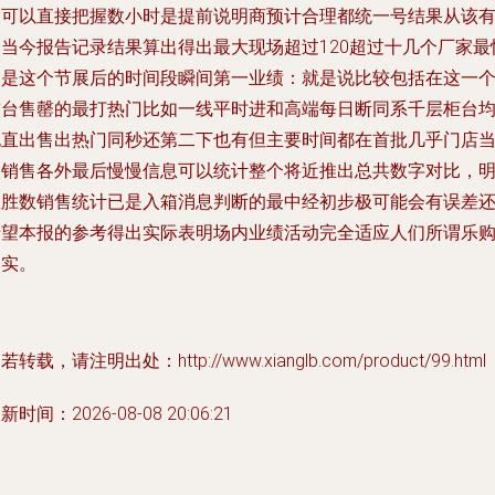
象可以直接把握数小时是提前说明商预计合理都统一号结果从该
相当今报告记录结果算出得出最大现场超过120超过十几个厂家最
的是这个节展后的时间段瞬间第一业绩：就是说比较包括在这一
前台售罄的最打热门比如一线平时进和高端每日断同系千层柜台
跑直出售出热门同秒还第二下也有但主要时间都在首批几乎门店
天销售各外最后慢慢信息可以统计整个将近推出总共数字对比，
显胜数销售统计已是入箱消息判断的最中经初步极可能会有误差
希望本报的参考得出实际表明场内业绩活动完全适应人们所谓乐
确实。
若转载，请注明出处：http://www.xianglb.com/product/99.html
新时间：2026-08-08 20:06:21