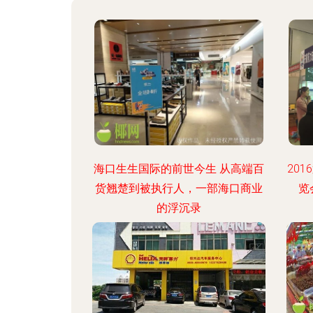
海口生生国际的前世今生 从高端百
20
货翘楚到被执行人，一部海口商业
览
的浮沉录