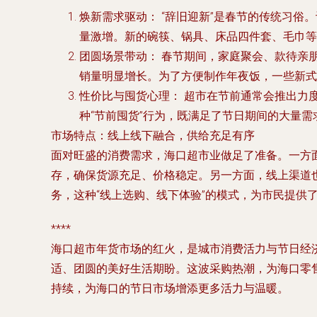
焕新需求驱动：
“辞旧迎新”是春节的传统习俗
量激增。新的碗筷、锅具、床品四件套、毛巾等
团圆场景带动：
春节期间，家庭聚会、款待亲
销量明显增长。为了方便制作年夜饭，一些新式
性价比与囤货心理：
超市在节前通常会推出力
种“节前囤货”行为，既满足了节日期间的大量
市场特点：线上线下融合，供给充足有序
面对旺盛的消费需求，海口超市业做足了准备。一方
存，确保货源充足、价格稳定。另一方面，线上渠道也
务，这种“线上选购、线下体验”的模式，为市民提供
****
海口超市年货市场的红火，是城市消费活力与节日经
适、团圆的美好生活期盼。这波采购热潮，为海口零
持续，为海口的节日市场增添更多活力与温暖。