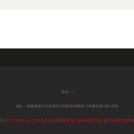
电话：-
地址：海南省海口市龙华区大同街道华海路10号椰化苑1栋809室
026
WWW.XIANGLB.COM
海口日用百货销售
海口龙华绘登百货店
海口日用百货销售