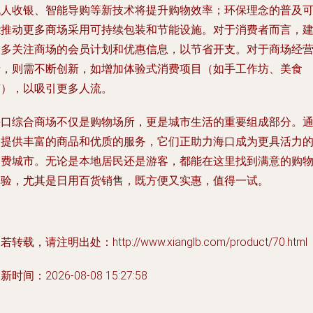
无人收银、智能导购等新技术将提升购物效率；环保理念的普及
能推动更多商场采用可持续包装和节能设施。对于消费者而言，
议多关注商场的会员计划和优惠信息，以节省开支。对于商场经
者，则需不断创新，如增加体验式消费项目（如手工作坊、美食
节），以吸引更多人流。
海口综合商场不仅是购物场所，更是城市生活的重要组成部分。
过提供丰富的商品和优质的服务，它们正助力海口成为更具活力
消费城市。无论是本地居民还是游客，都能在这里找到满意的购
体验，尤其是日用百货销售，既方便又实惠，值得一试。
若转载，请注明出处：http://www.xianglb.com/product/70.html
新时间：2026-08-08 15:27:58