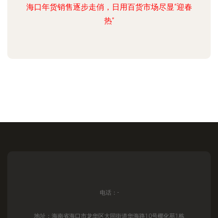
海口年货销售逐步走俏，日用百货市场尽显“迎春
热”
电话：-
地址：海南省海口市龙华区大同街道华海路10号椰化苑1栋