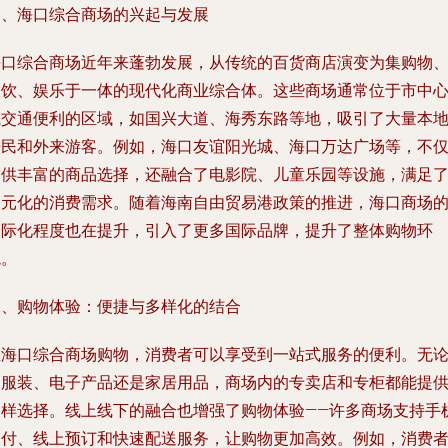
一、海口综合商场的兴起与发展
海口综合商场近年来蓬勃发展，从传统的百货商店演变为集购物
餐饮、娱乐于一体的现代化商业综合体。这些商场通常位于市中
或交通便利的区域，如国兴大道、海秀东路等地，吸引了大量本
居民和外来游客。例如，海口友谊阳光城、海口万达广场等，不
提供丰富的商品选择，还融合了电影院、儿童乐园等设施，满足
多元化的消费需求。随着海南自由贸易港政策的推进，海口商场
国际化程度也在提升，引入了更多国际品牌，提升了整体购物环
境。
二、购物体验：便捷与多样化的结合
在海口综合商场购物，消费者可以享受到一站式服务的便利。无
是服装、电子产品还是家居用品，商场内的专卖店和专柜都能提
多样选择。线上线下的融合也增强了购物体验——许多商场支持手
支付、线上预订和快速配送服务，让购物更加高效。例如，消费