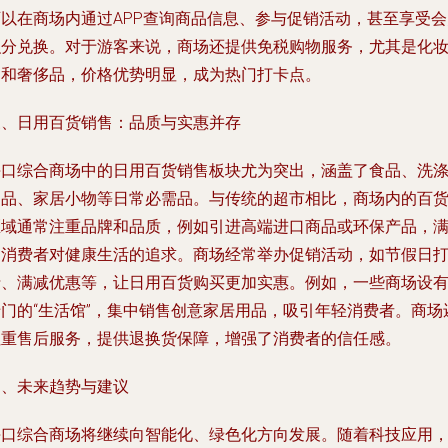
可以在商场内通过APP查询商品信息、参与促销活动，甚至享受会
积分兑换。对于游客来说，商场还提供免税购物服务，尤其是化
品和奢侈品，价格优势明显，成为热门打卡点。
三、日用百货销售：品质与实惠并存
海口综合商场中的日用百货销售板块尤为突出，涵盖了食品、洗
用品、家居小物等日常必需品。与传统的超市相比，商场内的百
区域通常注重品牌和品质，例如引进高端进口商品或环保产品，
足消费者对健康生活的追求。商场经常举办促销活动，如节假日
折、满减优惠等，让日用百货购买更加实惠。例如，一些商场设
专门的“生活馆”，集中销售创意家居用品，吸引年轻消费者。商场
注重售后服务，提供退换货保障，增强了消费者的信任感。
四、未来趋势与建议
海口综合商场将继续向智能化、绿色化方向发展。随着科技应用